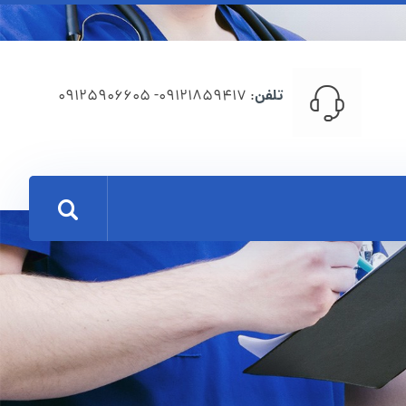
تلفن
: 09121859417- 09125906605