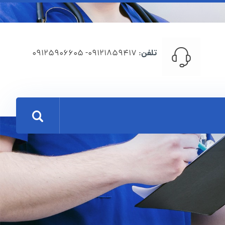
تلفن
: 09121859417- 09125906605