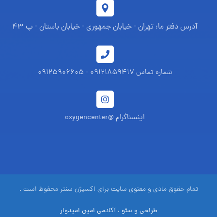
آدرس دفتر ما: تهران - خیابان جمهوری - خیابان باستان - پ 43
شماره تماس 09121859417 - 09125906605
اینستاگرام @oxygencenter
تمام حقوق مادی و معنوی سایت برای اکسیژن سنتر محفوظ است .
طراحی و سئو ، آکادمی امین امیدوار