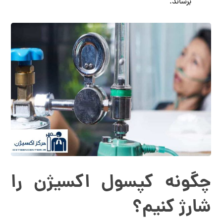
برساند.
چگونه کپسول اکسیژن را
شارژ کنیم؟