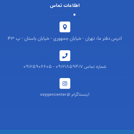
اطلاعات تماس
آدرس دفتر ما: تهران - خیابان جمهوری - خیابان باستان - پ 43
شماره تماس 09121859417 - 09125906605
اینستاگرام @oxygencenter